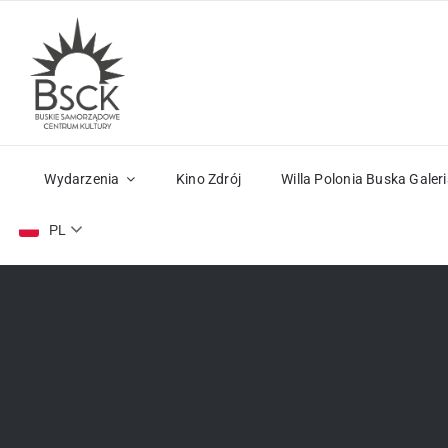
Przejdź
do
zawartości
Wydarzenia
Kino Zdrój
Willa Polonia Buska Galeri
PL