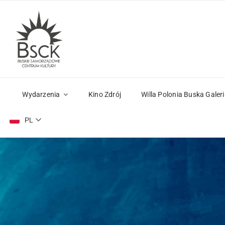
Przejdź
do
zawartości
Wydarzenia
Kino Zdrój
Willa Polonia Buska Galeri
PL