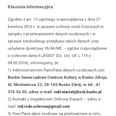
Klauzula informacyjna
Centrum Informacji Turystycznej
Zgodnie z art. 13 ogólnego rozporządzenia z dnia 27
kwietnia 2016 r. w sprawie ochrony osób fizycznych w
Kompleks Tężnia
związku z przetwarzaniem danych osobowych i w
sprawie swobodnego przepływu takich danych oraz
Edukacja
uchylenia dyrektywy 95/46/WE – ogólne rozporządzenie
o ochronie danych „RODO” (Dz. Urz. UE L 119 z
04.05.2016), informujemy, że:
O nas
1) Administratorem Pani/Pana danych osobowych jest
Buskie Samorządowe Centrum Kultury w Busku-Zdroju,
Kontakt
Al. Mickiewicza 22, 28-100 Busko-Zdrój, nr tel.: 41
370 54 00, adres e-mail:
sekretariat@bsck.busko.pl
.
2) Kontakt z Inspektorem Ochrony Danych – adres e-
mail:
iod.rodo.ochrona@gmail.com
3) Pani/Pana dane osobowe są przetwarzane w celu: