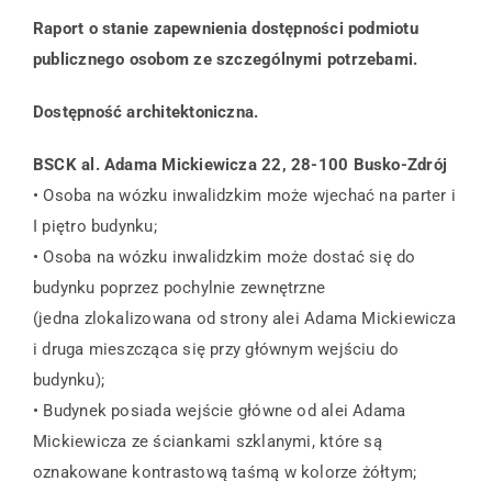
Raport o stanie zapewnienia dostępności podmiotu
Centrum Informacji Turystycznej
publicznego osobom ze szczególnymi potrzebami.
Dostępność architektoniczna.
Kompleks Tężnia
BSCK al. Adama Mickiewicza 22, 28-100 Busko-Zdrój
• Osoba na wózku inwalidzkim może wjechać na parter i
Edukacja
I piętro budynku;
• Osoba na wózku inwalidzkim może dostać się do
O nas
budynku poprzez pochylnie zewnętrzne
(jedna zlokalizowana od strony alei Adama Mickiewicza
Kontakt
i druga mieszcząca się przy głównym wejściu do
budynku);
• Budynek posiada wejście główne od alei Adama
Mickiewicza ze ściankami szklanymi, które są
oznakowane kontrastową taśmą w kolorze żółtym;