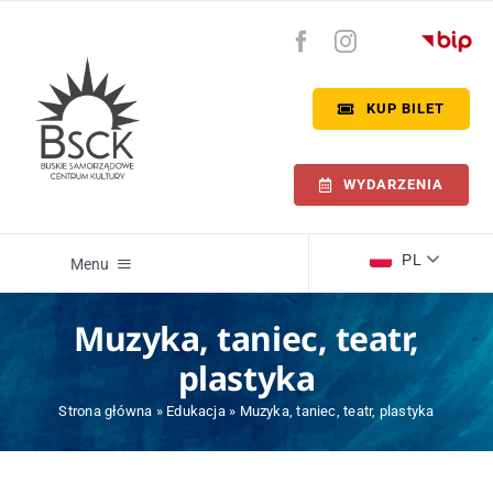
Przejdź
do
zawartości
KUP BILET
WYDARZENIA
PL
Menu
Muzyka, taniec, teatr,
Wydarzenia
plastyka
Kino Zdrój
Strona główna
»
Edukacja
»
Muzyka, taniec, teatr, plastyka
Willa Polonia Buska Galeria Sztuki