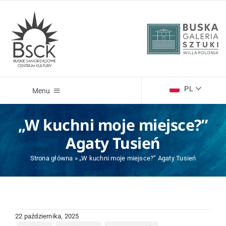
Przejdź
do
zawartości
PL
Menu
„W kuchni moje miejsce?”
Wydarzenia
Agaty Tusień
Kino Zdrój
Strona główna
»
„W kuchni moje miejsce?” Agaty Tusień
Willa Polonia Buska Galeria Sztuki
22 października, 2025
Centrum Informacji Turystycznej