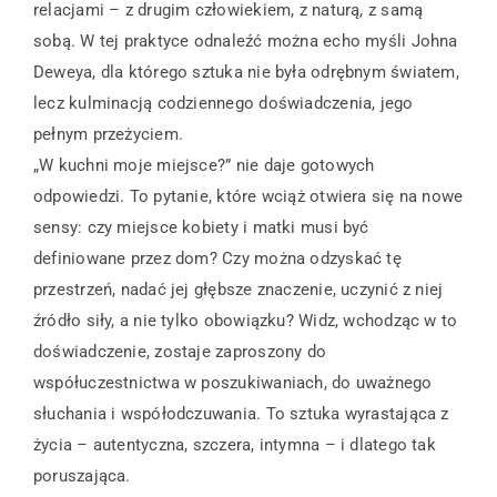
relacjami – z drugim człowiekiem, z naturą, z samą
sobą. W tej praktyce odnaleźć można echo myśli Johna
Deweya, dla którego sztuka nie była odrębnym światem,
lecz kulminacją codziennego doświadczenia, jego
pełnym przeżyciem.
„W kuchni moje miejsce?” nie daje gotowych
odpowiedzi. To pytanie, które wciąż otwiera się na nowe
sensy: czy miejsce kobiety i matki musi być
definiowane przez dom? Czy można odzyskać tę
przestrzeń, nadać jej głębsze znaczenie, uczynić z niej
źródło siły, a nie tylko obowiązku? Widz, wchodząc w to
doświadczenie, zostaje zaproszony do
współuczestnictwa w poszukiwaniach, do uważnego
słuchania i współodczuwania. To sztuka wyrastająca z
życia – autentyczna, szczera, intymna – i dlatego tak
poruszająca.