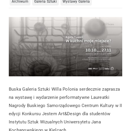
Archiwum
Galeria Sztuki
Wystawy Galeria
Kompleks Tężnia
Edukacja
O nas
Kontakt
Buska Galeria Sztuki Willa Polonia serdecznie zaprasza
na wystawę i wydarzenie performatywne Laureatki
Nagrody Buskiego Samorządowego Centrum Kultury w II
edycji Konkursu Jestem Art&Design dla studentów
Instytutu Sztuk Wizualnych Uniwersytetu Jana
Kochanowskiego w Kielcach.