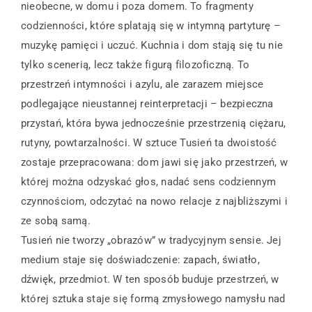
nieobecne, w domu i poza domem. To fragmenty
codzienności, które splatają się w intymną partyturę –
muzykę pamięci i uczuć. Kuchnia i dom stają się tu nie
tylko scenerią, lecz także figurą filozoficzną. To
przestrzeń intymności i azylu, ale zarazem miejsce
podlegające nieustannej reinterpretacji – bezpieczna
przystań, która bywa jednocześnie przestrzenią ciężaru,
rutyny, powtarzalności. W sztuce Tusień ta dwoistość
zostaje przepracowana: dom jawi się jako przestrzeń, w
której można odzyskać głos, nadać sens codziennym
czynnościom, odczytać na nowo relacje z najbliższymi i
ze sobą samą.
Tusień nie tworzy „obrazów” w tradycyjnym sensie. Jej
medium staje się doświadczenie: zapach, światło,
dźwięk, przedmiot. W ten sposób buduje przestrzeń, w
której sztuka staje się formą zmysłowego namysłu nad