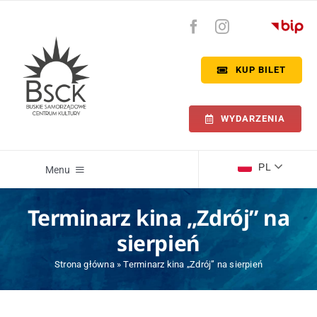
Przejdź
do
zawartości
KUP BILET
WYDARZENIA
PL
Menu
Terminarz kina „Zdrój” na
Wydarzenia
sierpień
Kino Zdrój
Strona główna
»
Terminarz kina „Zdrój” na sierpień
Willa Polonia Buska Galeria Sztuki