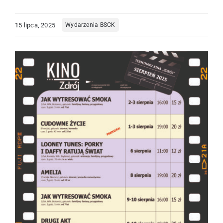
Centrum Informacji Turystycznej
15 lipca, 2025
Wydarzenia BSCK
Kompleks Tężnia
Edukacja
O nas
Kontakt