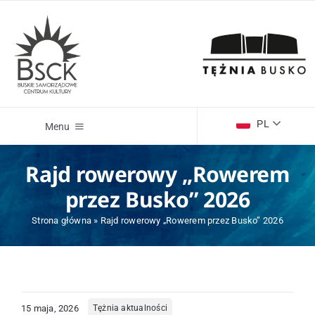
Przejdź
do
zawartości
PL
Menu
Rajd rowerowy „Rowerem
Wydarzenia
przez Busko” 2026
Kino Zdrój
Strona główna
»
Rajd rowerowy „Rowerem przez Busko” 2026
Willa Polonia Buska Galeria Sztuki
Centrum Informacji Turystycznej
15 maja, 2026
Tężnia aktualności