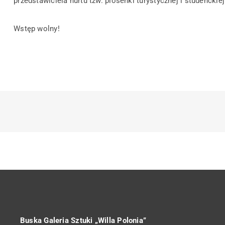
przedstawiciela nurtu tzw. piosenki turystycznej i studenckie
Wstęp wolny!
Buska Galeria Sztuki „Willa Polonia”