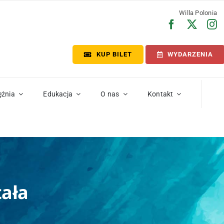
Willa Polonia
KUP BILET
WYDARZENIA
ężnia
Edukacja
O nas
Kontakt
tała