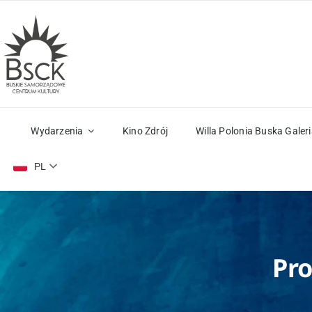
Przejdź
do
zawartości
Wydarzenia
Kino Zdrój
Willa Polonia Buska Galeri
PL
Pro