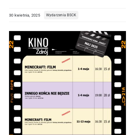
Centrum Informacji Turystycznej
30 kwietnia, 2025
Wydarzenia BSCK
Kompleks Tężnia
Edukacja
O nas
Kontakt