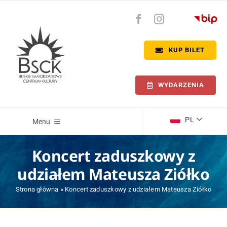
Przejdź
do
zawartości
KUP BILET
WYDARZENIA
PL
Menu
Koncert zaduszkowy z
Wydarzenia
udziałem Mateusza Ziółko
Kino Zdrój
Strona główna
»
Koncert zaduszkowy z udziałem Mateusza Ziółko
Willa Polonia Buska Galeria Sztuki