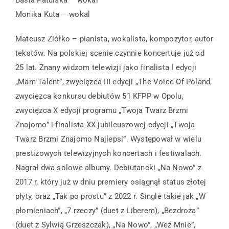
Basia Patulska – wokal
Monika Kuta – wokal
Mateusz Ziółko – pianista, wokalista, kompozytor, autor
tekstów. Na polskiej scenie czynnie koncertuje już od
25 lat. Znany widzom telewizji jako finalista I edycji
„Mam Talent”, zwycięzca III edycji „The Voice Of Poland,
zwycięzca konkursu debiutów 51 KFPP w Opolu,
zwycięzca X edycji programu „Twoja Twarz Brzmi
Znajomo” i finalista XX jubileuszowej edycji „Twoja
Twarz Brzmi Znajomo Najlepsi”. Występował w wielu
prestiżowych telewizyjnych koncertach i festiwalach.
Nagrał dwa solowe albumy. Debiutancki „Na Nowo” z
2017 r, który już w dniu premiery osiągnął status złotej
płyty, oraz „Tak po prostu” z 2022 r. Single takie jak „W
płomieniach”, „7 rzeczy” (duet z Liberem), „Bezdroża”
(duet z Sylwią Grzeszczak), „Na Nowo”, „Weź Mnie”,