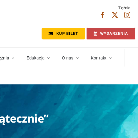
Tężnia
KUP BILET
WYDARZENIA
ężnia
Edukacja
O nas
Kontakt
ątecznie”