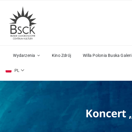
Przejdź
do
zawartości
Wydarzenia
Kino Zdrój
Willa Polonia Buska Galeri
PL
Koncert 