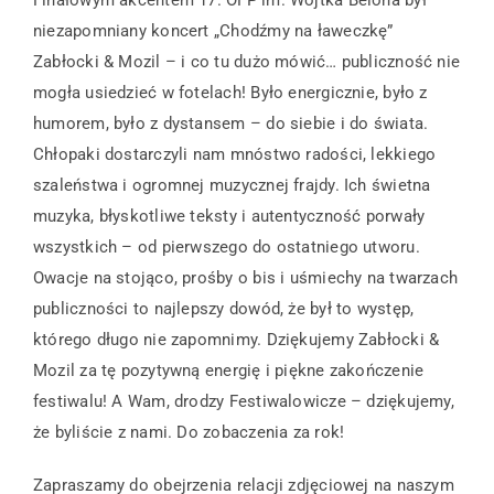
Finałowym akcentem 17. OFP im. Wojtka Belona był
niezapomniany koncert „Chodźmy na ławeczkę”
Zabłocki & Mozil – i co tu dużo mówić… publiczność nie
mogła usiedzieć w fotelach! Było energicznie, było z
humorem, było z dystansem – do siebie i do świata.
Chłopaki dostarczyli nam mnóstwo radości, lekkiego
szaleństwa i ogromnej muzycznej frajdy. Ich świetna
muzyka, błyskotliwe teksty i autentyczność porwały
wszystkich – od pierwszego do ostatniego utworu.
Owacje na stojąco, prośby o bis i uśmiechy na twarzach
publiczności to najlepszy dowód, że był to występ,
którego długo nie zapomnimy. Dziękujemy Zabłocki &
Mozil za tę pozytywną energię i piękne zakończenie
festiwalu! A Wam, drodzy Festiwalowicze – dziękujemy,
że byliście z nami. Do zobaczenia za rok!
Zapraszamy do obejrzenia relacji zdjęciowej na naszym