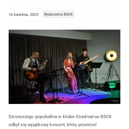
Centrum Informacji Turystycznej
16 kwietnia, 2025
Wydarzenia BSCK
Kompleks Tężnia
Edukacja
O nas
Kontakt
Dzisiejszego popołudnia w klubie Stradivarius BSCK
odbył się wyjątkowy koncert, który przeniósł