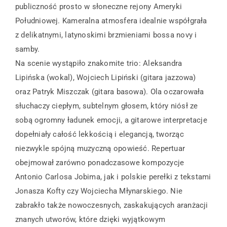
publiczność prosto w słoneczne rejony Ameryki
Południowej. Kameralna atmosfera idealnie współgrała
z delikatnymi, latynoskimi brzmieniami bossa novy i
samby.
Na scenie wystąpiło znakomite trio: Aleksandra
Lipińska (wokal), Wojciech Lipiński (gitara jazzowa)
oraz Patryk Miszczak (gitara basowa). Ola oczarowała
słuchaczy ciepłym, subtelnym głosem, który niósł ze
sobą ogromny ładunek emocji, a gitarowe interpretacje
dopełniały całość lekkością i elegancją, tworząc
niezwykle spójną muzyczną opowieść. Repertuar
obejmował zarówno ponadczasowe kompozycje
Antonio Carlosa Jobima, jak i polskie perełki z tekstami
Jonasza Kofty czy Wojciecha Młynarskiego. Nie
zabrakło także nowoczesnych, zaskakujących aranżacji
znanych utworów, które dzięki wyjątkowym