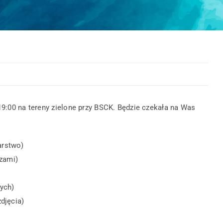
-19:00 na tereny zielone przy BSCK. Będzie czekała na Was
arstwo)
zami)
nych)
zdjęcia)