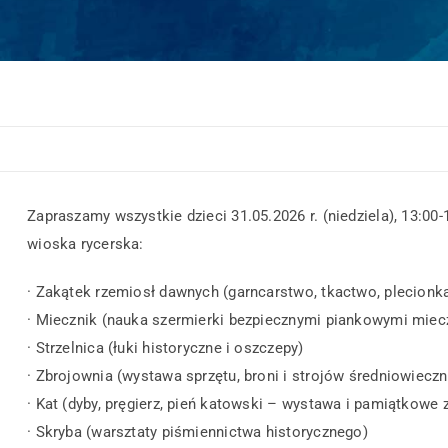
Zapraszamy wszystkie dzieci 31.05.2026 r. (niedziela), 13:00
wioska rycerska:
· Zakątek rzemiosł dawnych (garncarstwo, tkactwo, plecionk
· Miecznik (nauka szermierki bezpiecznymi piankowymi miec
· Strzelnica (łuki historyczne i oszczepy)
· Zbrojownia (wystawa sprzętu, broni i strojów średniowiecz
· Kat (dyby, pręgierz, pień katowski – wystawa i pamiątkowe 
· Skryba (warsztaty piśmiennictwa historycznego)