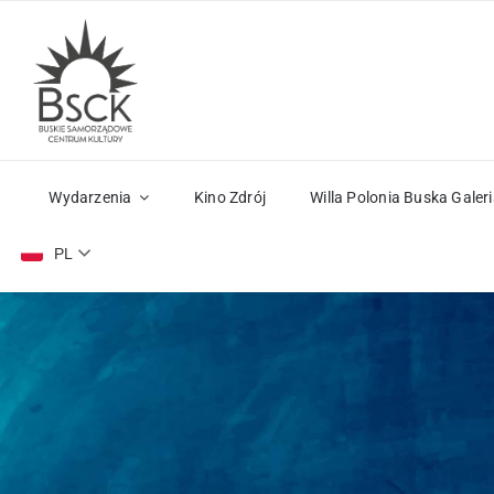
Przejdź
do
zawartości
Wydarzenia
Kino Zdrój
Willa Polonia Buska Galeri
PL